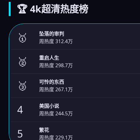
🏆 4k超清热度榜
坠落的审判
🥇
周热度 312.4万
重启人生
🥈
周热度 298.7万
可怜的东西
🥉
周热度 267.1万
美国小说
4
周热度 244.5万
繁花
5
周热度 229.1万