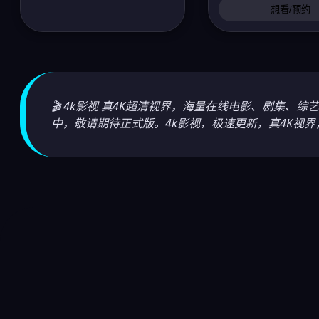
想看/预约
🎬 4k影视 真4K超清视界，海量在线电影、剧
中，敬请期待正式版。4k影视，极速更新，真4K视