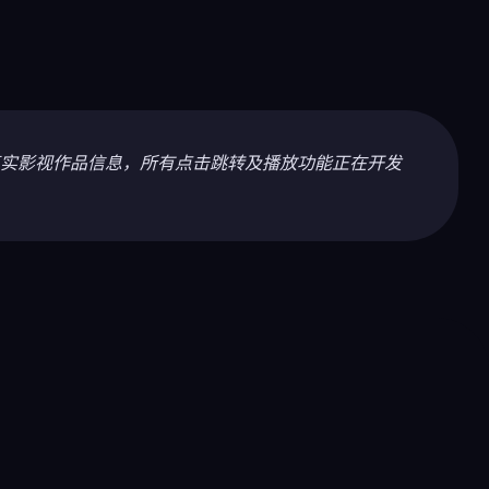
示真实影视作品信息，所有点击跳转及播放功能正在开发