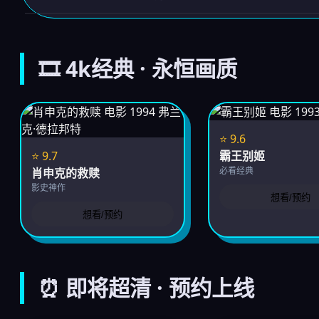
🎞️ 4k经典 · 永恒画质
⭐ 9.6
⭐ 9.7
霸王别姬
必看经典
肖申克的救赎
影史神作
想看/预约
想看/预约
⏰ 即将超清 · 预约上线