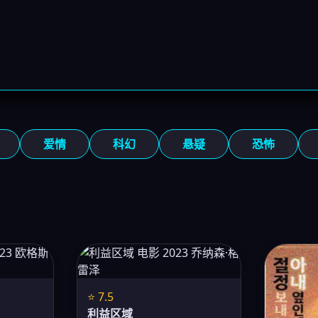
爱情
科幻
悬疑
恐怖
⭐ 7.5
利益区域