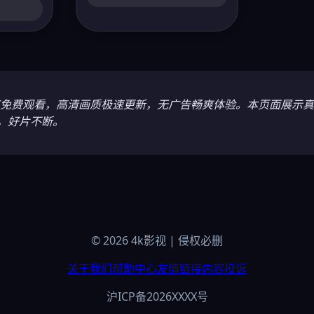
集、综艺免费观看，高清画质极速更新，无广告畅爽体验。本页面展
界，好片不断。
© 2026 4k影视 | 侵权必删
关于我们
帮助中心
友情链接
内容投诉
沪ICP备2026XXXX号