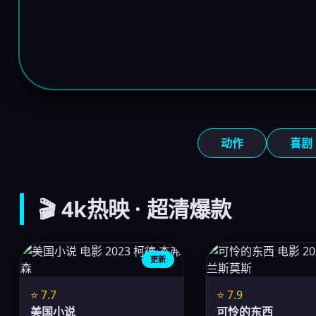
动作
喜剧
🎬 4k热映 · 超清爆款
更新
⭐ 7.7
⭐ 7.9
美国小说
可怜的东西