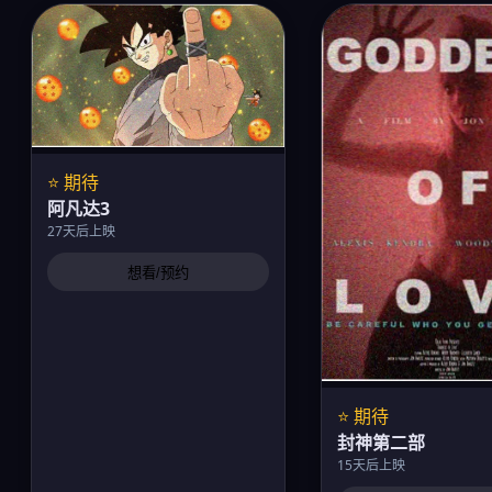
⭐ 期待
阿凡达3
27天后上映
想看/预约
⭐ 期待
封神第二部
15天后上映