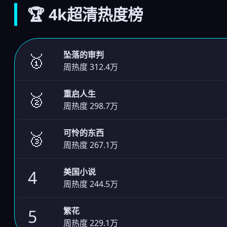
🏆 4k超清热度榜
坠落的审判
🥇
周热度 312.4万
重启人生
🥈
周热度 298.7万
可怜的东西
🥉
周热度 267.1万
美国小说
4
周热度 244.5万
繁花
5
周热度 229.1万