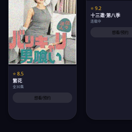
⭐ 9.2
十三邀·第八季
连载中
想看/预约
⭐ 8.5
繁花
全30集
想看/预约