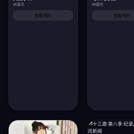
4K蓝光
4K蓝光
想看/预约
想看/预约