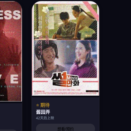
⭐ 期待
酱园弄
42天后上映
想看/预约