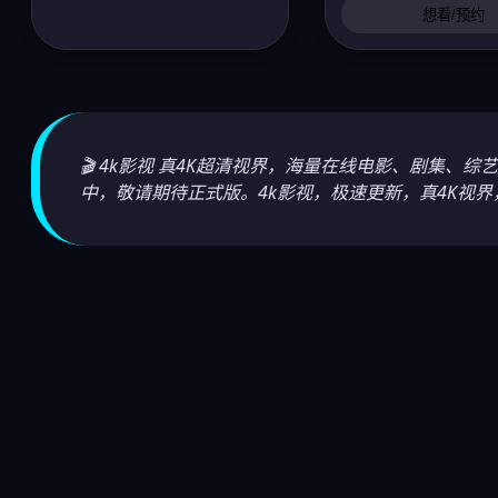
想看/预约
🎬 4k影视 真4K超清视界，海量在线电影、剧
中，敬请期待正式版。4k影视，极速更新，真4K视