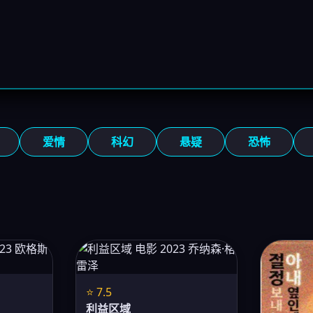
爱情
科幻
悬疑
恐怖
⭐ 7.5
利益区域