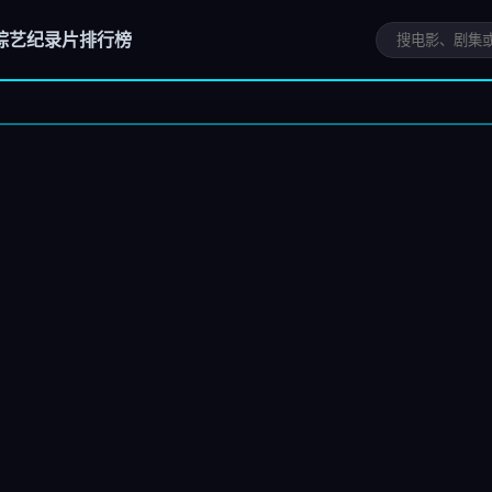
综艺
纪录片
排行榜